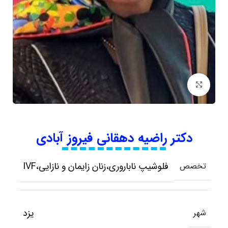
بزرگنمایی تصویر
دکتر راضیه دهقانی فیروز آبادی
فلوشیپ ناباروری،زنان زایمان و نازایی،IVF
تخصص
یزد
شهر