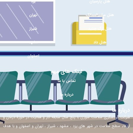
هتل پارسیان
یزد
هتل مشیرالممالک
تهران
هتل ارگ جدید
شیراز
هتل داد
مشهد
اصفهان
لینک های مهم
تماس با ما
درباره ما
درباره ما
شرکت گردشگری سلامت سورن با پنج سال سابقه کار و فعالیت در حوزۀ درمان و
ارتقاء سطح سلامت در شهر های یزد ، مشهد ، شیراز ، تهران و اصفهان و با هدف