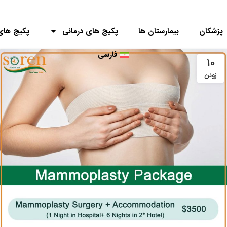
پزشکان
بیمارستان ها
پکیج های درمانی
پکیج های
فارسی
10
ژوئن