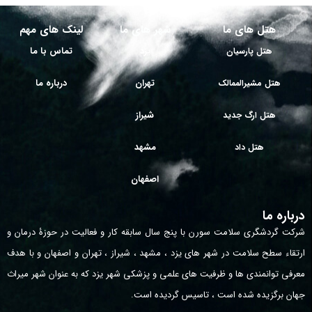
هتل های ما
شهر های ما
لینک های مهم
یزد
تماس با ما
هتل پارسیان
تهران
درباره ما
هتل مشیرالممالک
شیراز
هتل ارگ جدید
مشهد
هتل داد
اصفهان
درباره ما
شرکت گردشگری سلامت سورن با پنج سال سابقه کار و فعالیت در حوزۀ درمان و
ارتقاء سطح سلامت در شهر های یزد ، مشهد ، شیراز ، تهران و اصفهان و با هدف
معرفی توانمندی ها و ظرفیت های علمی و پزشکی شهر یزد که به عنوان شهر میراث
جهان برگزیده شده است ، تاسیس گردیده است.