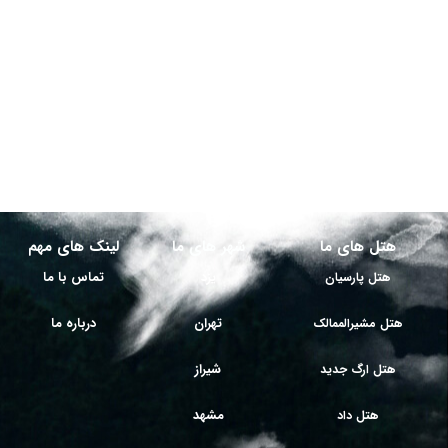
هتل های ما
شهر های ما
لینک های مهم
یزد
تماس با ما
هتل پارسیان
تهران
درباره ما
هتل مشیرالممالک
شیراز
هتل ارگ جدید
مشهد
هتل داد